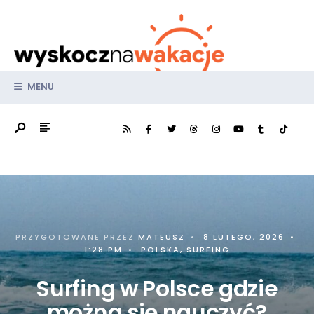
Search
Skip
for:
to
content
MENU
PRZYGOTOWANE PRZEZ
MATEUSZ
•
8 LUTEGO, 2026
•
1:28 PM
•
POLSKA
,
SURFING
Surfing w Polsce gdzie
można się nauczyć?