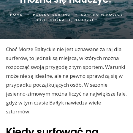
HOME
POLSKA
,
SURFING
SURFING W POLSCE
GDZIE MOŻNA SIĘ NAUCZYĆ?
Choć Morze Bałtyckie nie jest uznawane za raj dla
surferów, to jednak są miejsca, w których można
rozpocząć swoją przygodę z tym sportem. Warunki
może nie są idealne, ale na pewno sprawdzą się w
przypadku początkujących osób. W sezonie
jesienno-zimowym można liczyć na największe fale,
gdyż w tym czasie Bałtyk nawiedza wiele
sztormów.
Kiedy surfować na