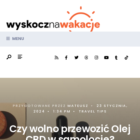
Search
Skip
for:
to
content
MENU
PRZYGOTOWANE PRZEZ
MATEUSZ
•
23 STYCZNIA,
2024
•
1:34 PM
•
TRAVEL TIPS
Czy wolno przewozić Olej
CBD w samolocie?